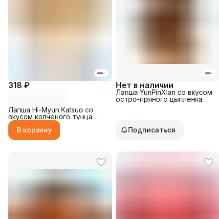
318 ₽
Нет в наличии
Лапша YunPinXian со вкусом
остро-пряного цыпленка
150гр
Лапша Hi-Myun Katsuo со
вкусом копченого тунца
230гр
В корзину
Подписаться