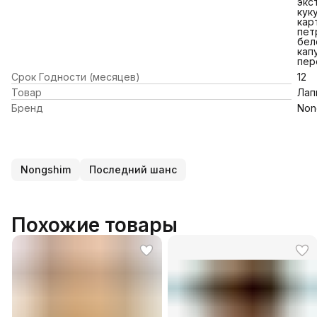
экс
кук
кар
пет
бел
кап
пер
Срок Годности (месяцев)
12
Товар
Лап
Бренд
Non
Nongshim
Последний шанс
Похожие товары