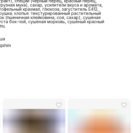
тракт), специи (чёрный перец, красный перец,
урузная мука), сахар, усилители вкуса и аромата,
тофельный крахмал, глюкоза, загуститель E412,
рушка; хлопья: текстурированный растительный
ок (пшеничная клейковина, соя, сахар), сушёная
уста бок-чой, сушёная морковь, сушёный красный
ец.
ша
gshim