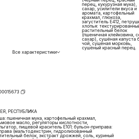
перец, кукурузная мука),
сахар, усилители вкуса и
аромата, картофельный
крахмал, глюкоза,
загуститель E412, петруш
хлопья: текстурированны
растительный белок
(пшеничная клейковина, с
сахар), сушёная капуста 
чой, сушёная морковь,
сушёный красный перец.
Все характеристики
00015673
ЕЯ, РЕСПУБЛИКА
ша: пшеничная мука, картофельный крахмал,
ьмовое масло, регуляторы кислотности,
льгатор, пищевой краситель E101; бульон-приправа:
права (мальтодекстрин, гидролизованный
тительный белок, экстракт дрожжей, соль, куриный