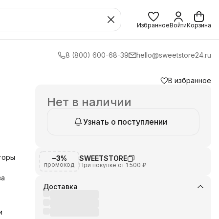
Избранное
Войти
Корзина
8 (800) 600-68-39
hello@sweetstore24.ru
В избранное
Нет в наличии
Узнать о поступлении
торы
−3%
SWEETSTORE
промокод
При покупке от 1 500 ₽
ва
Доставка
и