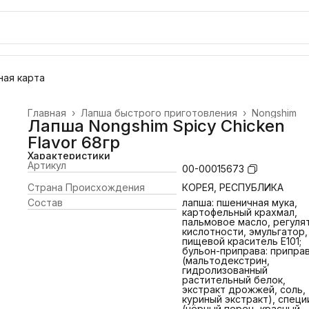
ая карта
Главная
›
Лапша быстрого приготовления
›
Nongshim
Лапша Nongshim Spicy Chicken
Flavor 68гр
Характеристики
Артикул
00-00015673
Страна Происхождения
КОРЕЯ, РЕСПУБЛИКА
Состав
лапша: пшеничная мука,
картофельный крахмал,
пальмовое масло, регуля
кислотности, эмульгатор,
пищевой краситель E101;
бульон-приправа: припра
(мальтодекстрин,
гидролизованный
растительный белок,
экстракт дрожжей, соль,
куриный экстракт), специ
(чёрный перец, красный