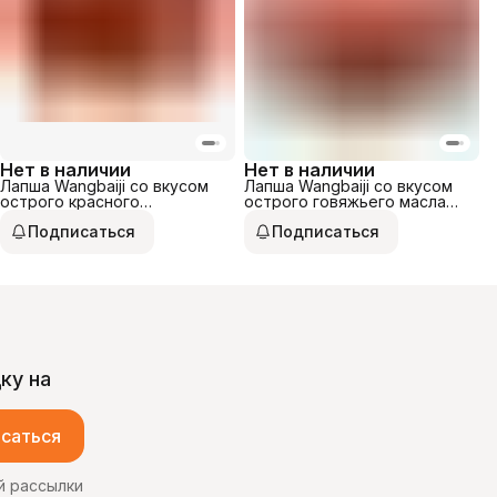
Нет в наличии
Нет в наличии
Лапша Wangbaiji со вкусом
Лапша Wangbaiji со вкусом
острого красного
острого говяжьего масла
кунжутного масла 91гр
146гр
Подписаться
Подписаться
ку на
саться
й рассылки