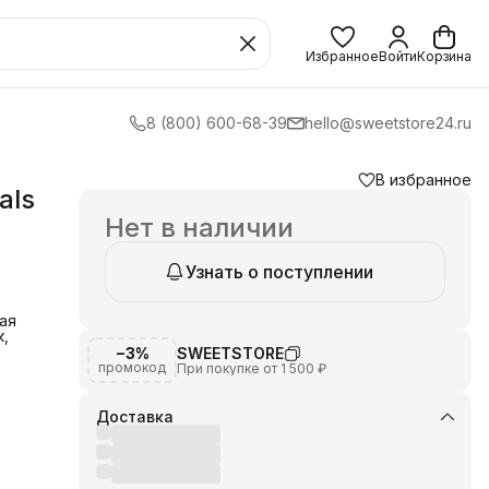
Избранное
Войти
Корзина
8 (800) 600-68-39
hello@sweetstore24.ru
В избранное
als
Нет в наличии
Узнать о поступлении
ая
к,
−3%
SWEETSTORE
промокод
При покупке от 1 500 ₽
Доставка