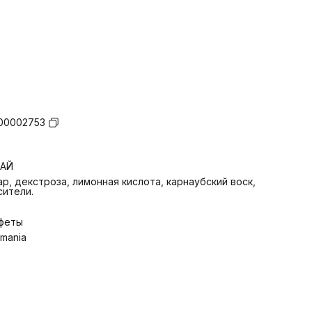
00002753
ТАЙ
ар, декстроза, лимонная кислота, карнаубский воск,
сители.
феты
smania