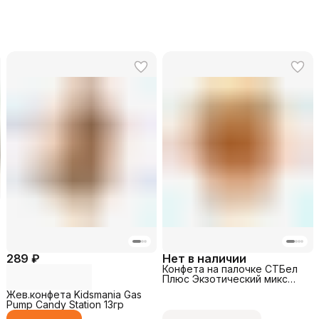
289 ₽
Нет в наличии
Конфета на палочке СТБел
Плюс Экзотический микс
25гр
Жев.конфета Kidsmania Gas
Pump Candy Station 13гр