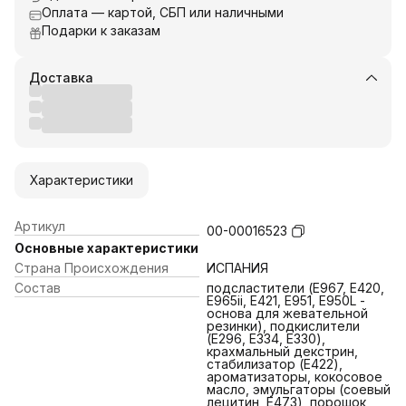
Оплата — картой, СБП или наличными
Подарки к заказам
Доставка
Характеристики
Артикул
00-00016523
Основные характеристики
Страна Происхождения
ИСПАНИЯ
Состав
подсластители (E967, E420,
E965ii, E421, E951, E950L -
основа для жевательной
резинки), подкислители
(E296, E334, E330),
крахмальный декстрин,
стабилизатор (E422),
ароматизаторы, кокосовое
масло, эмульгаторы (соевый
лецитин, E473), порошок