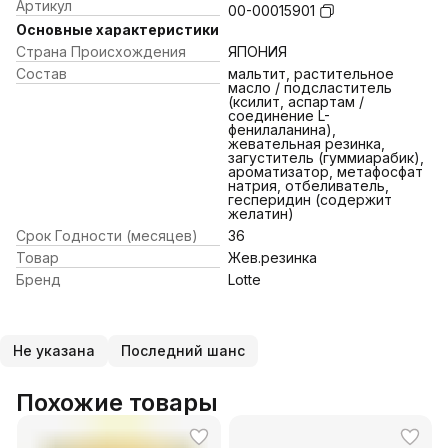
Артикул
00-00015901
Основные характеристики
Страна Происхождения
ЯПОНИЯ
Состав
мальтит, растительное
масло / подсластитель
(ксилит, аспартам /
соединение L-
фенилаланина),
жевательная резинка,
загуститель (гуммиарабик),
ароматизатор, метафосфат
натрия, отбеливатель,
гесперидин (содержит
желатин)
Срок Годности (месяцев)
36
Товар
Жев.резинка
Бренд
Lotte
Не указана
Последний шанс
Похожие товары