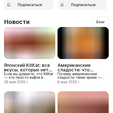
Подписаться
Подписаться
Новости
Блог
Японский KitKat: все
Американские
вкусы, которых нет в
сладости: что
обычных магазинах
Если вы думаете, что KitKat
обязательно
Почему американские
— это просто вафля в
сладости такие яркие —
попробовать в 2026
шоколаде, японский KitKat
история вкусов
28 мая 2026 г.
6 мая 2026 г.
году
перевернёт это
Американские конфеты и
представление. В Японии
снеки легко узнать по
существует больше 300
броской упаковке и
вкусов этого батончика,
смелым вкусовым
многие из которых
сочетаниям.Эта традиция
выпускались
уходит корнями в начало
ограниченными сериями и
XX века, когда
никогда не появлялись на
производители начали
полках российских
делать ставку