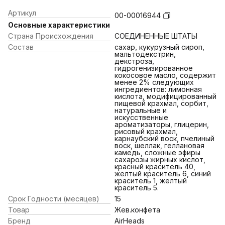
Артикул
00-00016944
Основные характеристики
Страна Происхождения
СОЕДИНЕННЫЕ ШТАТЫ
Состав
сахар, кукурузный сироп,
мальтодекстрин,
декстроза,
гидрогенизированное
кокосовое масло, содержит
менее 2% следующих
ингредиентов: лимонная
кислота, модифицированный
пищевой крахмал, сорбит,
натуральные и
искусственные
ароматизаторы, глицерин,
рисовый крахмал,
карнаубский воск, пчелиный
воск, шеллак, геллановая
камедь, сложные эфиры
сахарозы жирных кислот,
красный краситель 40,
желтый краситель 6, синий
краситель 1, желтый
краситель 5.
Срок Годности (месяцев)
15
Товар
Жев.конфета
Бренд
AirHeads