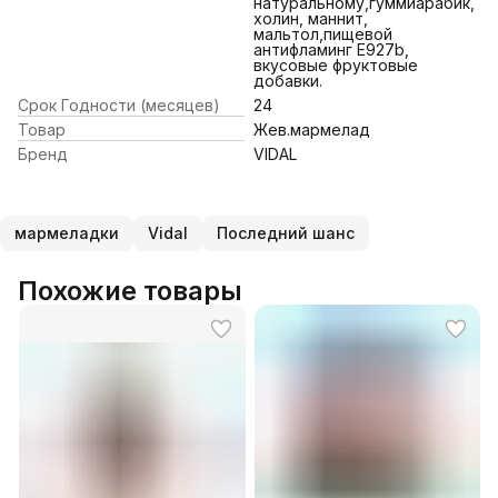
натуральному,гуммиарабик,
холин, маннит,
мальтол,пищевой
антифламинг Е927b,
вкусовые фруктовые
добавки.
Срок Годности (месяцев)
24
Товар
Жев.мармелад
Бренд
VIDAL
мармеладки
Vidal
Последний шанс
Похожие товары