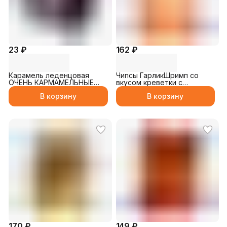
23 ₽
162 ₽
Карамель леденцовая
Чипсы ГарликШримп со
ОЧЕНЬ КАРМАМЕЛЬНЫЕ
вкусом креветки с
ДЕЛА чёрная со вкусом
чесночным маслом 25гр
В корзину
В корзину
колы 10гр
170 ₽
149 ₽