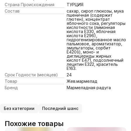
Страна Происхождения
ТУРЦИЯ
Состав
сахар, сироп глюкозы, мука
пшеничная (содержит
глютен), концентрат
яблочного сока, регуляторы
кислотности (лимонная
кислота Е330, яблочная
кислота Е296),
гидрогенизированное масло
пальмовое, ароматизатор,
эмульгаторы, сорбит
Е420(i), моно- и
диглицериды жирных
кислот Е471, подсолнечный
лецитин Е322, краситель
Е163.
Срок Годности (месяцев)
24
Товар
Жев.мармелад
Бренд
Мармеладная радуга
Без категории
Последний шанс
Похожие товары