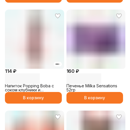
114 ₽
160 ₽
Напиток Popping Boba с
Печенье Milka Sensations
соком клубники и
52гр
Шариками 250мл
В корзину
В корзину