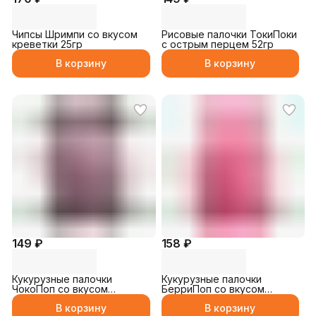
Чипсы Шримпи со вкусом
Рисовые палочки ТокиПоки
креветки 25гр
с острым перцем 52гр
В корзину
В корзину
149 ₽
158 ₽
Кукурузные палочки
Кукурузные палочки
ЧокоПоп со вкусом
БерриПоп со вкусом
шоколада 26гр
клубники 27гр
В корзину
В корзину