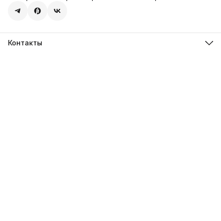
Контакты
Адрес
107113, город Москва, ул. Шумкина, д. 20, стр. 1
Телефон
8 (800) 600-68-39
Режим работы
Пн-Пт 09:00 - 18:00
Эл. почта
hello@sweetstore24.ru