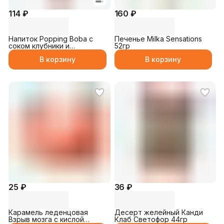
114 ₽
160 ₽
Напиток Popping Boba с
Печенье Milka Sensations
соком клубники и
52гр
Шариками 250мл
В корзину
В корзину
25 ₽
36 ₽
Карамель леденцовая
Десерт желейный Канди
Взрыв мозга с кислой
Клаб Светофор 44гр