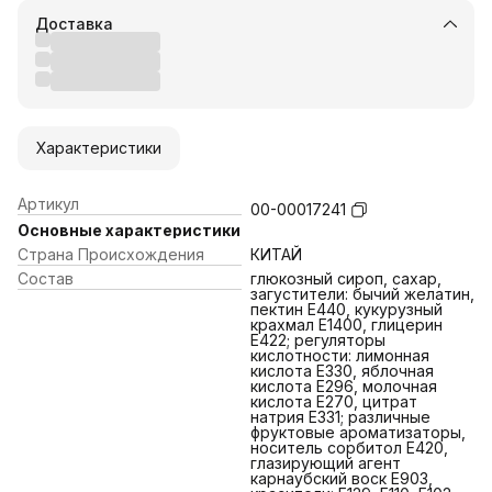
Доставка
Характеристики
Артикул
00-00017241
Основные характеристики
Страна Происхождения
КИТАЙ
Состав
глюкозный сироп, сахар,
загустители: бычий желатин,
пектин E440, кукурузный
крахмал E1400, глицерин
E422; регуляторы
кислотности: лимонная
кислота E330, яблочная
кислота E296, молочная
кислота E270, цитрат
натрия E331; различные
фруктовые ароматизаторы,
носитель сорбитол E420,
глазирующий агент
карнаубский воск E903,