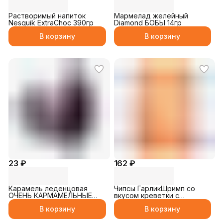
Растворимый напиток
Мармелад желейный
Nesquik ExtraChoc 390гр
Diamond БОБЫ 14гр
В корзину
В корзину
23 ₽
162 ₽
Карамель леденцовая
Чипсы ГарликШримп со
ОЧЕНЬ КАРМАМЕЛЬНЫЕ
вкусом креветки с
ДЕЛА чёрная со вкусом
чесночным маслом 25гр
В корзину
В корзину
колы 10гр