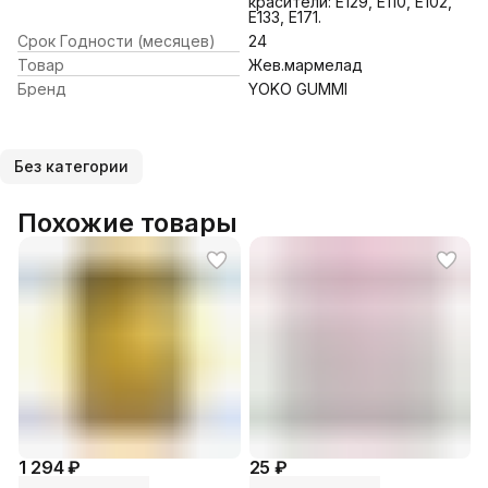
красители: E129, E110, E102,
E133, E171.
Срок Годности (месяцев)
24
Товар
Жев.мармелад
Бренд
YOKO GUMMI
Без категории
Похожие товары
1 294 ₽
25 ₽