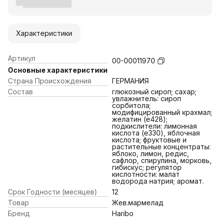
Характеристики
Артикул
00-00011970
Основные характеристики
Страна Происхождения
ГЕРМАНИЯ
Состав
глюкозный сироп; сахар;
увлажнитель: сироп
сорбитола;
модифицированный крахмал;
желатин (e428);
подкислители: лимонная
кислота (e330), яблочная
кислота; фруктовые и
растительные концентраты:
яблоко, лимон, редис,
сафлор, спирулина, морковь,
гибискус; регулятор
кислотности: малат
водорода натрия; аромат.
Срок Годности (месяцев)
12
Товар
Жев.мармелад
Бренд
Haribo