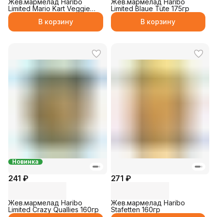
Жев.мармелад Haribo
Жев.мармелад Haribo
Limited Mario Kart Veggie
Limited Blaue Tüte 175гр
160гр
В корзину
В корзину
Новинка
241 ₽
271 ₽
Жев.мармелад Haribo
Жев.мармелад Haribo
Limited Crazy Quallies 160гр
Stafetten 160гр