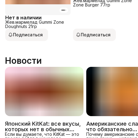
Жев.мармелад Gummi Zone
Zone Burger 77гр
Нет в наличии
Жев.мармелад Gummi Zone
Doughnuts 21гр
Подписаться
Подписаться
Новости
Японский KitKat: все вкусы,
Американские сла
которых нет в обычных
что обязательно
магазинах
Если вы думаете, что KitKat — это
попробовать в 202
Почему американские 