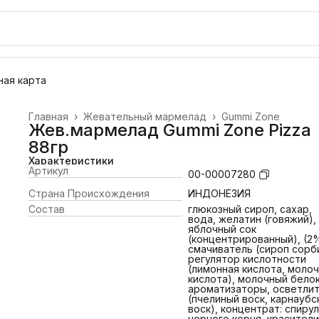
ая карта
Главная
›
Жевательный мармелад
›
Gummi Zone
Жев.мармелад Gummi Zone Pizza
88гр
Характеристики
Артикул
00-00007280
Страна Происхождения
ИНДОНЕЗИЯ
Состав
глюкозный сироп, сахар,
вода, желатин (говяжий),
яблочный сок
(концентрированный), (2%
смачиватель (сироп сорб
регулятор кислотности
(лимонная кислота, моло
кислота), молочный белок
ароматизаторы, осветли
(пчелиный воск, карнаубс
воск), концентрат: спиру
черного корня, красители