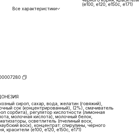
(е100, е120, е150с, е171)
Все характеристики
00007280
ДОНЕЗИЯ
козный сироп, сахар, вода, желатин (говяжий),
очный сок (концентрированный), (2%), смачиватель
роп сорбита), регулятор кислотности (лимонная
лота, молочная кислота), молочный белок,
матизаторы, осветлитель (пчелиный воск,
наубский воск), концентрат: спирулины, черного
я, красители (е100, е120, е150с, е171)