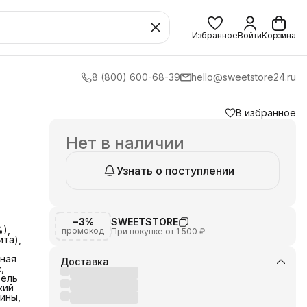
Избранное
Войти
Корзина
8 (800) 600-68-39
hello@sweetstore24.ru
В избранное
Нет в наличии
Узнать о поступлении
−3%
SWEETSTORE
),
промокод
При покупке от 1 500 ₽
ита),
чная
Доставка
,
тель
кий
лины,