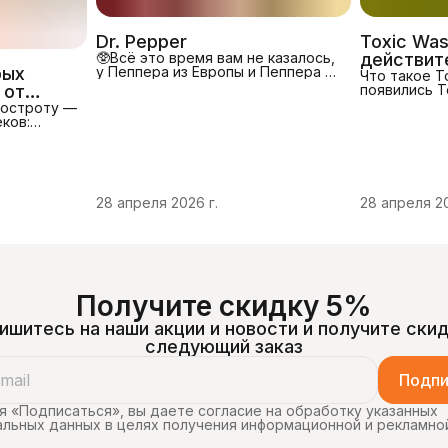
Dr. Pepper
Toxic Was
🥸Всё это время вам не казалось,
действит
рых
у Пеппера из Европы и Пеппера из
самые ки
Что такое T
США разный вкус. Мало кто знает,
 от
появились T
мире?
что доктор Пеппер это
конфеты в у
до
 остроту —
уникальный и самостоятельный
«токсичной»
ков:
продукт. В отличие от фанта
завоевалипо
меряется
спрайт и Coca-Cola - эти бренды
миру. Изнач
С —
принадлежат марке the Coca Cola
в США, они 
а),
company, Доктор Пеппер
рейтингиса
держание
принадлежит сам себе. Казалось
сладостей. 
,
бы, один рецепт = один напиток =
резкий кисл
28 апреля 2026 г.
28 апреля 20
Шкала
широкая география сбыта. Но нет.
буквальноз
у
👍У Пеппера из Европы и Пеппера
с первого у
 Уилбуром
из
кислота — с
трота блюд
вкус Toxic W
рной
деляют
чести: 0–
Получите скидку 5%
ишитесь на наши акции и новости и получите скид
следующий заказ
Подпи
 «Подписаться», вы даете согласие на обработку указанных
льных данных в целях получения информационной и рекламно