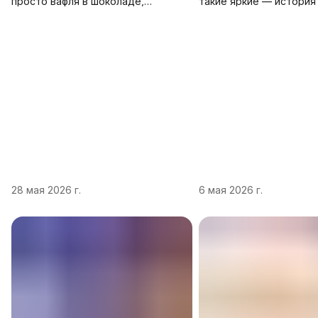
просто вафля в шоколаде,
такие яркие — история
японский KitKat перевернёт это
Американские конфеты 
представление. В Японии
легко узнать по броско
существует больше 300 вкусов
и смелым вкусовым
этого батончика, многие из
сочетаниям.Эта традиц
которых выпускались
корнями в начало XX ве
ограниченными сериями и никогда
производители начали 
не появлялись на полках
ставку намассовость,
российских магазинов. Расскажем,
доступность и зрелищн
почему японский KitKat стал
Ключевые черты амери
отдельным культурным явлением
сладостей: Яркие цвета
и какие вкусы стоит попробовать
— упаковка должна при
в первую очередь. Почему японс
внимание с полки. Сме
28 мая 2026 г.
6 мая 2026 г.