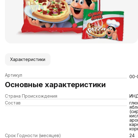
Характеристики
Артикул
00-
Основные характеристики
Страна Происхождения
ИН
Состав
глю
ябл
(си
кис
аро
кар
корн
Срок Годности (месяцев)
24