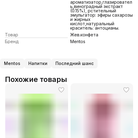
ароматизатор,глазировател
ь,виноградный экстракт
(0.15%), рстительный
эмульгатор: эфиры сахарозы
и жирных
кислот,натуральный
краситель: антоцианы.
Товар
Жев.конфета
Бренд
Mentos
Mentos
Напитки
Последний шанс
Похожие товары