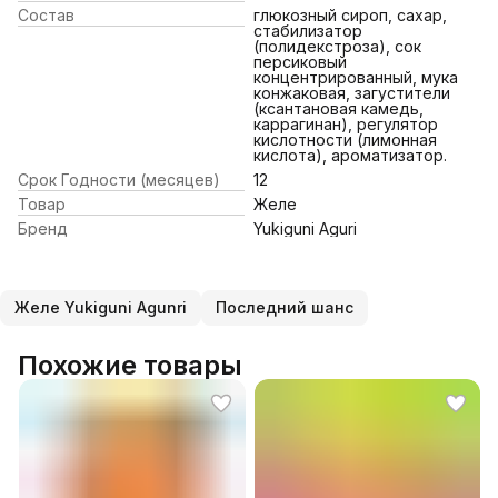
Состав
глюкозный сироп, сахар,
стабилизатор
(полидекстроза), сок
персиковый
концентрированный, мука
конжаковая, загустители
(ксантановая камедь,
каррагинан), регулятор
кислотности (лимонная
кислота), ароматизатор.
Срок Годности (месяцев)
12
Товар
Желе
Бренд
Yukiguni Aguri
Желе Yukiguni Agunri
Последний шанс
Похожие товары