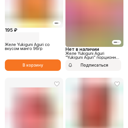
195 ₽
Желе Yukiguni Aguri со
вкусом манго 96гр
Нет в наличии
Желе Yukiguni Aguri
“Yukiguni Aguri” порционное
Конняку Микс (Манго/
В корзину
Подписаться
Мускат/Мандарин) 288гр