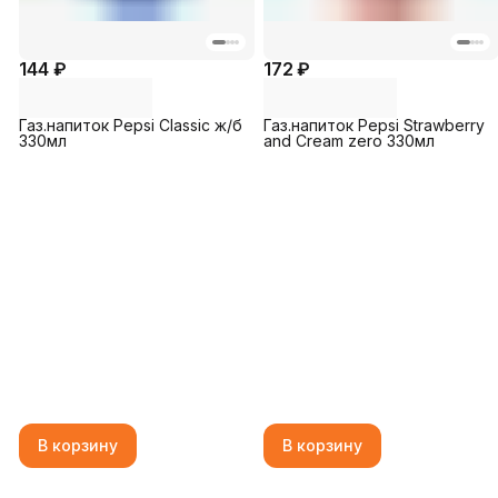
144 ₽
172 ₽
Газ.напиток Pepsi Classic ж/б
Газ.напиток Pepsi Strawberry
330мл
and Cream zero 330мл
В корзину
В корзину