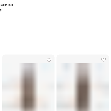
.напиток
si