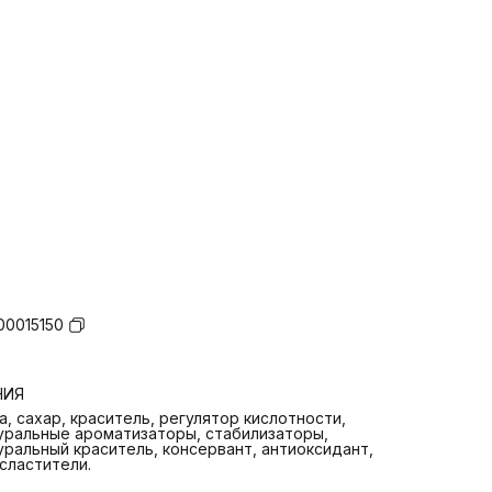
00015150
НИЯ
а, сахар, краситель, регулятор кислотности,
уральные ароматизаторы, стабилизаторы,
уральный краситель, консервант, антиоксидант,
сластители.