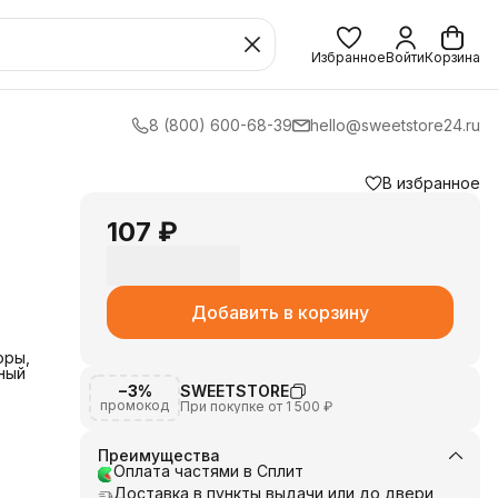
Избранное
Войти
Корзина
8 (800) 600-68-39
hello@sweetstore24.ru
В избранное
107 ₽
Добавить в корзину
оры,
ный
−3%
SWEETSTORE
промокод
При покупке от 1 500 ₽
Преимущества
Оплата частями в Сплит
Доставка в пункты выдачи или до двери