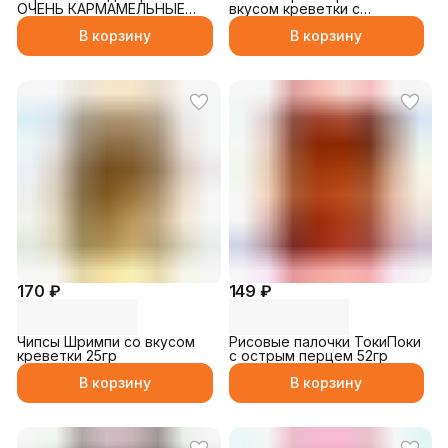
ОЧЕНЬ КАРМАМЕЛЬНЫЕ
вкусом креветки с
ДЕЛА чёрная со вкусом
чесночным маслом 25гр
В корзину
В корзину
колы 10гр
170 ₽
149 ₽
Чипсы Шримпи со вкусом
Рисовые палочки ТокиПоки
креветки 25гр
с острым перцем 52гр
В корзину
В корзину