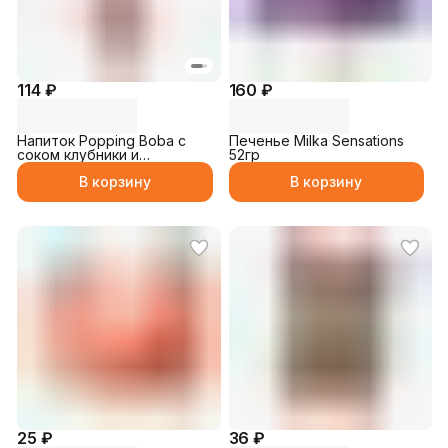
114 ₽
160 ₽
Напиток Popping Boba с
Печенье Milka Sensations
соком клубники и
52гр
Шариками 250мл
В корзину
В корзину
25 ₽
36 ₽