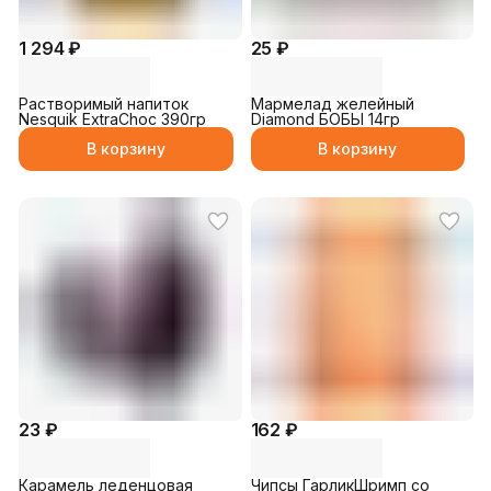
1 294 ₽
25 ₽
Растворимый напиток
Мармелад желейный
Nesquik ExtraChoc 390гр
Diamond БОБЫ 14гр
В корзину
В корзину
23 ₽
162 ₽
Карамель леденцовая
Чипсы ГарликШримп со