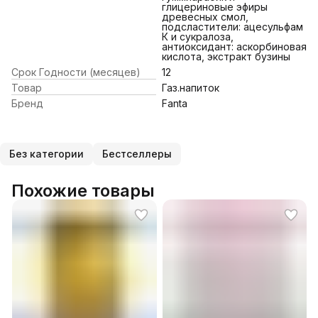
глицериновые эфиры
древесных смол,
подсластители: ацесульфам
К и сукралоза,
антиоксидант: аскорбиновая
кислота, экстракт бузины
Срок Годности (месяцев)
12
Товар
Газ.напиток
Бренд
Fanta
Без категории
Бестселлеры
Похожие товары