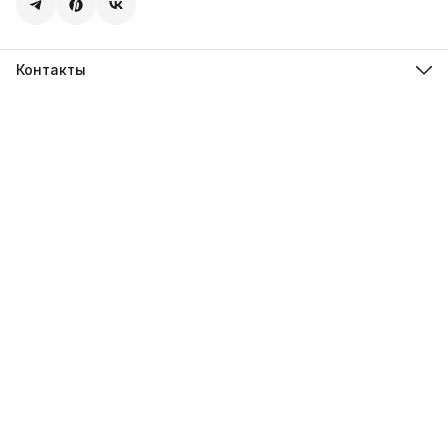
Контакты
Адрес
107113, город Москва, ул. Шумкина, д. 20, стр. 1
Телефон
8 (800) 600-68-39
Режим работы
Пн-Пт 09:00 - 18:00
Эл. почта
hello@sweetstore24.ru