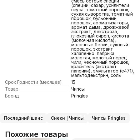
смесь острых специй
(специи, сахар, усилители
вкуса, томатный порошок,
сухая сыворотка, томатный
порошок, бульонный
порошок, ароматизаторы,
аромат дыма, дрожжевой
экстракт, декстроза,
глюкозный сироп, кислота
(молочная кислота),
молочные белки, луковый
порошок, экстракт
халапеньо, паприка
молотая, молотый перец
чили, чесночный порошок,
краситель (экстракт
паприки), эмульгатор (е471),
мальтодекстрин, соль
Срок Годности (месяцев)
15
Товар
Чипсы
Бренд
Pringles
Последний шанс
Снеки | Чипсы
Чипсы Pringles
Похожие товары