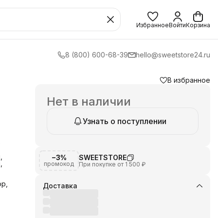
Избранное
Войти
Корзина
8 (800) 600-68-39
hello@sweetstore24.ru
В избранное
e
Нет в наличии
Узнать о поступлении
е
,
−3%
SWEETSTORE
,
промокод
При покупке от 1 500 ₽
р,
Доставка