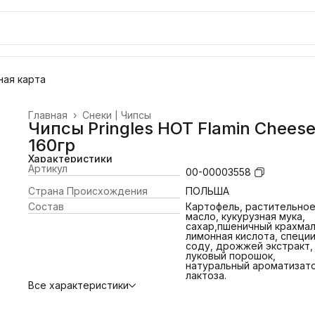
ая карта
Главная
›
Снеки | Чипсы
Чипсы Pringles HOT Flamin Chees
160гр
Характеристики
Артикул
00-00003558
Страна Происхождения
ПОЛЬША
Состав
Картофель, растительно
масло, кукурузная мука,
сахар,пшеничный крахмал
лимонная кислота, специи
соду, дрожжей экстракт,
луковый порошок,
натуральный ароматизато
лактоза.
Все характеристики