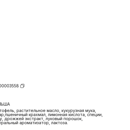
00003558
ЛЬША
тофель, растительное масло, кукурузная мука,
ар,пшеничный крахмал, лимонная кислота, специи,
у, дрожжей экстракт, луковый порошок,
уральный ароматизатор, лактоза.