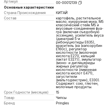
Артикул
00-00012139
Основные характеристики
Страна Происхождения
КИТАЙ
Состав
картофель, растительное
масло, кукурузная мука, М5
классический стейк М5 и
вкусовые-соединения фуа-
гра (включая съедобную
эссенцию, усилитель вкуса
(динатрий 5-и
рибонуциотиды Е635),
краситель (ка (капсорубин
E160c), регулятор
кислотности (молочная
кислота Е270, кальций
лактат Е327)), эмульгатор
(моно- и диглицериды
жирных регулятор
кислотности (лимонная
кислота кислот Е471),
загустители
(мальтодекстрин), Е330).
Содержит: сою, глютен,
молочные продукты.
Срок Годности (месяцев)
15
Товар
Чипсы
Бренд
Pringles