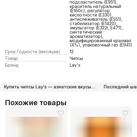
подсластитель (Е951),
краситель натуральный
(Е160с), регулятор
кислотности (Е330),
антислеживатель (Е551),
стабилизатор (Е1420),
эмульгатор (Е322i, Е471),
синтетический
ароматизатор),
модифицированный крахмал
(4%), упаковочный газ (Е941)
Срок Годности (месяцев)
12
Товар
Чипсы
Бренд
Lay's
Купить чипсы Lay's — азиатские вкусы с доставкой
Последний ша
Похожие товары