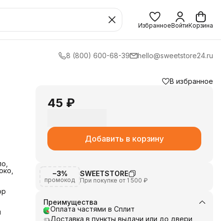
Избранное
Войти
Корзина
8 (800) 600-68-39
hello@sweetstore24.ru
В избранное
-
45 ₽
Добавить в корзину
ло,
око,
−3%
SWEETSTORE
промокод
При покупке от 1 500 ₽
ор
Преимущества
Оплата частями в Сплит
й
Доставка в пункты выдачи или до двери