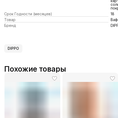
кар
сол
пок
Срок Годности (месяцев)
18
Товар
Ваф
Бренд
DIP
DIPPO
Похожие товары