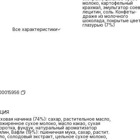
молоко, картофельный
крахмал, эмульгатор сое
лецитин, соль. Конфеты-
драже из молочного
шоколада, покрытые цве
глазурью (7%)
Все характеристики
00015956
РЦИЯ
ховая начинка (74%): сахар, растительное масло,
зжиренное сухое молоко, масло какао, сухая
оротка, фундук, натуральный ароматизатор
илин, Вафли (19%): пшеничная мука, сахар, растит.
ло, солодовый экстракт, цельное сухое молоко,