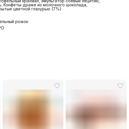
тофельный крахмал, эмульгатор соевый лецитин,
ь. Конфеты-драже из молочного шоколада,
рытые цветной глазурью (7%)
ельный рожок
PO