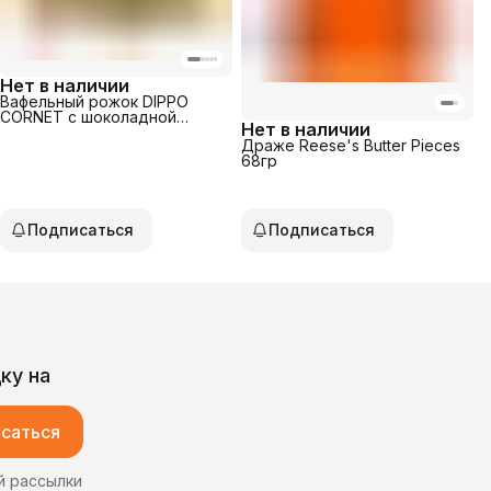
Нет в наличии
Вафельный рожок DIPPO
CORNET с шоколадной
Нет в наличии
начинкой и цветным драже
Драже Reese's Butter Pieces
75гр
68гр
Подписаться
Подписаться
ку на
саться
й рассылки