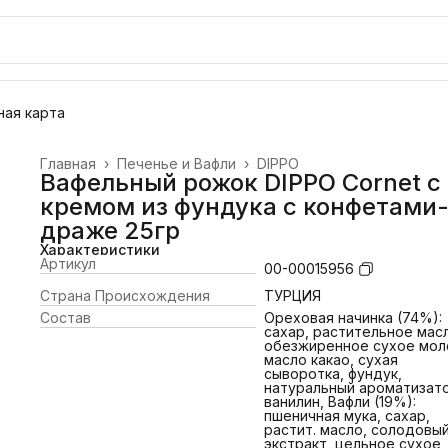
ая карта
Главная
›
Печенье и Вафли
›
DIPPO
Вафельный рожок DIPPO Cornet с
кремом из фундука с конфетами
драже 25гр
Характеристики
Артикул
00-00015956
Страна Происхождения
ТУРЦИЯ
Состав
Ореховая начинка (74%):
сахар, растительное мас
обезжиренное сухое мол
масло какао, сухая
сыворотка, фундук,
натуральный ароматизат
ванилин, Вафли (19%):
пшеничная мука, сахар,
растит. масло, солодовы
экстракт, цельное сухое