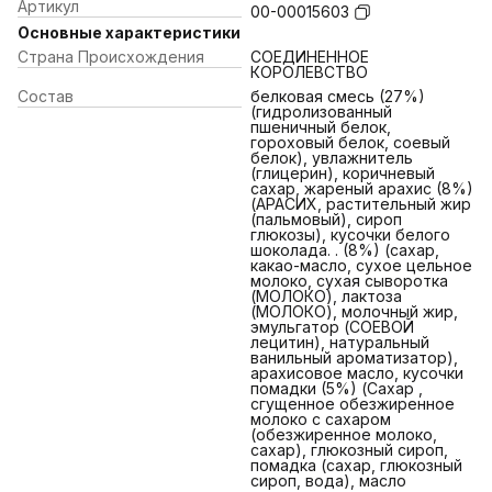
Артикул
00-00015603
Основные характеристики
Страна Происхождения
СОЕДИНЕННОЕ
КОРОЛЕВСТВО
Состав
белковая смесь (27%)
(гидролизованный
пшеничный белок,
гороховый белок, соевый
белок), увлажнитель
(глицерин), коричневый
сахар, жареный арахис (8%)
(АРАСИХ, растительный жир
(пальмовый), сироп
глюкозы), кусочки белого
шоколада. . (8%) (сахар,
какао-масло, сухое цельное
молоко, сухая сыворотка
(МОЛОКО), лактоза
(МОЛОКО), молочный жир,
эмульгатор (СОЕВОЙ
лецитин), натуральный
ванильный ароматизатор),
арахисовое масло, кусочки
помадки (5%) (Сахар ,
сгущенное обезжиренное
молоко с сахаром
(обезжиренное молоко,
сахар), глюкозный сироп,
помадка (сахар, глюкозный
сироп, вода), масло