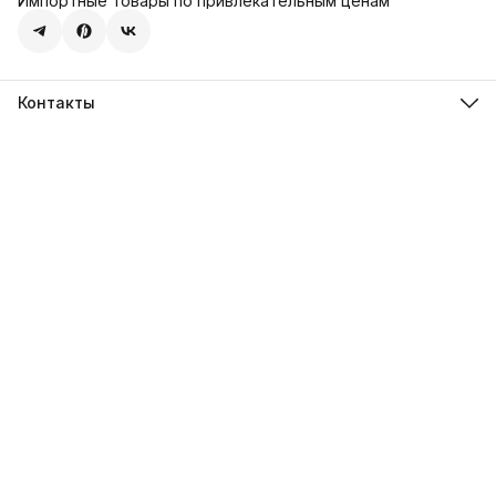
Импортные товары по привлекательным ценам
Контакты
Адрес
107113, город Москва, ул. Шумкина, д. 20, стр. 1
Телефон
8 (800) 600-68-39
Режим работы
Пн-Пт 09:00 - 18:00
Эл. почта
hello@sweetstore24.ru