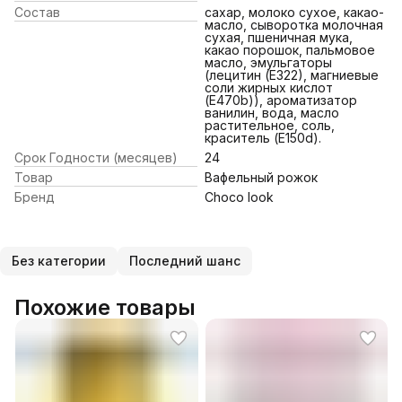
Состав
сахар, молоко сухое, какао-
масло, сыворотка молочная
сухая, пшеничная мука,
какао порошок, пальмовое
масло, эмульгаторы
(лецитин (Е322), магниевые
соли жирных кислот
(Е470b)), ароматизатор
ванилин, вода, масло
растительное, соль,
краситель (Е150d).
Срок Годности (месяцев)
24
Товар
Вафельный рожок
Бренд
Choco look
Без категории
Последний шанс
Похожие товары