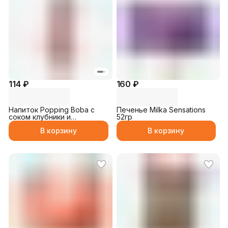
114 ₽
160 ₽
Напиток Popping Boba с
Печенье Milka Sensations
соком клубники и
52гр
Шариками 250мл
В корзину
В корзину