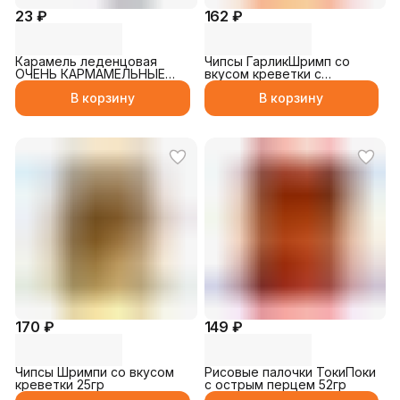
23 ₽
162 ₽
Карамель леденцовая
Чипсы ГарликШримп со
ОЧЕНЬ КАРМАМЕЛЬНЫЕ
вкусом креветки с
ДЕЛА чёрная со вкусом
чесночным маслом 25гр
В корзину
В корзину
колы 10гр
170 ₽
149 ₽
Чипсы Шримпи со вкусом
Рисовые палочки ТокиПоки
креветки 25гр
с острым перцем 52гр