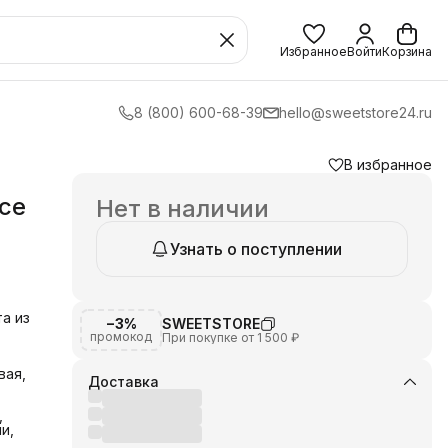
Избранное
Войти
Корзина
8 (800) 600-68-39
hello@sweetstore24.ru
В избранное
се
Нет в наличии
Узнать о поступлении
а из
−3%
SWEETSTORE
промокод
При покупке от 1 500 ₽
вая,
Доставка
,
и,