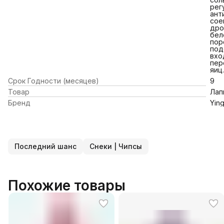
рег
ант
сое
дро
бел
пор
под
вхо
пер
яиц.
Срок Годности (месяцев)
9
Товар
Лап
Бренд
Yin
Последний шанс
Снеки | Чипсы
Похожие товары