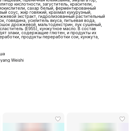
улятор кислотности, загуститель, красители,
иокислители, сахар белый, ферментированный
вый соус, жир говяжий, крахмал кукурузный,
жжевой экстракт, гидролизованный растительный
ок, говядина, усилитель вкуса, питьевая вода,
ошок дрожжевой, мальтодекстрин, лук сушёный,
сластитель (Е955), кунжутное масло. В состав
дят злаки, содержащие глютен, и продукты их
еработки, продукты переработки сои, кунжута,
ша
gyang Weishi