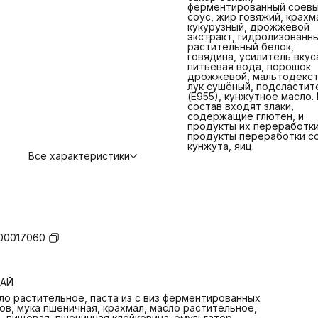
ферментированный соев
соус, жир говяжий, крахм
кукурузный, дрожжевой
экстракт, гидролизованн
растительный белок,
говядина, усилитель вкус
питьевая вода, порошок
дрожжевой, мальтодекст
лук сушёный, подсластит
(Е955), кунжутное масло. 
состав входят злаки,
содержащие глютен, и
продукты их переработки
продукты переработки со
кунжута, яиц.
Все характеристики
00017060
ТАЙ
ло растительное, паста из с виз ферментированных
ов, мука пшеничная, крахмал, масло растительное,
ь пищевая, пшеничная клейковина, эмульгатор,