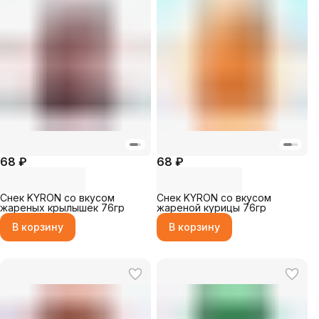
68 ₽
68 ₽
Снек KYRON со вкусом
Снек KYRON со вкусом
жареных крылышек 76гр
жареной курицы 76гр
В корзину
В корзину