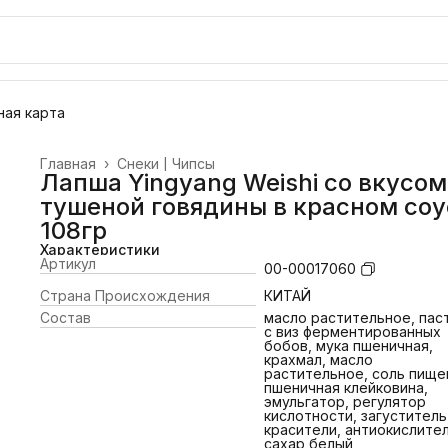
ая карта
Главная
›
Снеки | Чипсы
Лапша Yingyang Weishi со вкусом
тушеной говядины в красном соу
108гр
Характеристики
Артикул
00-00017060
Страна Происхождения
КИТАЙ
Состав
масло растительное, паст
с виз ферментированных
бобов, мука пшеничная,
крахмал, масло
растительное, соль пище
пшеничная клейковина,
эмульгатор, регулятор
кислотности, загуститель
красители, антиокислител
сахар белый,