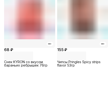
68 ₽
155 ₽
Снек KYRON со вкусом
Чипсы Pringles Spicy strips
бараньих ребрышек 76гр
flavor 53гр