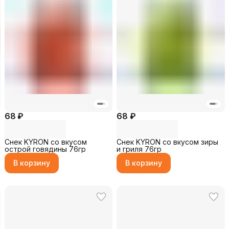
68 ₽
68 ₽
Снек KYRON со вкусом
Снек KYRON со вкусом зиры
острой говядины 76гр
и гриля 76гр
В корзину
В корзину