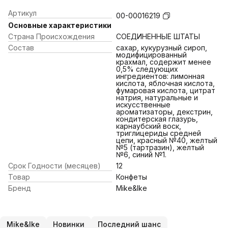
Артикул
00-00016219
Основные характеристики
Страна Происхождения
СОЕДИНЕННЫЕ ШТАТЫ
Состав
сахар, кукурузный сироп,
модифицированный
крахмал, содержит менее
0,5% следующих
ингредиентов: лимонная
кислота, яблочная кислота,
фумаровая кислота, цитрат
натрия, натуральные и
искусственные
ароматизаторы, декстрин,
кондитерская глазурь,
карнаубский воск,
триглицериды средней
цепи, красный №40, желтый
№5 (тартразин), желтый
№6, синий №1.
Срок Годности (месяцев)
12
Товар
Конфеты
Бренд
Mike&Ike
Mike&Ike
Новинки
Последний шанс