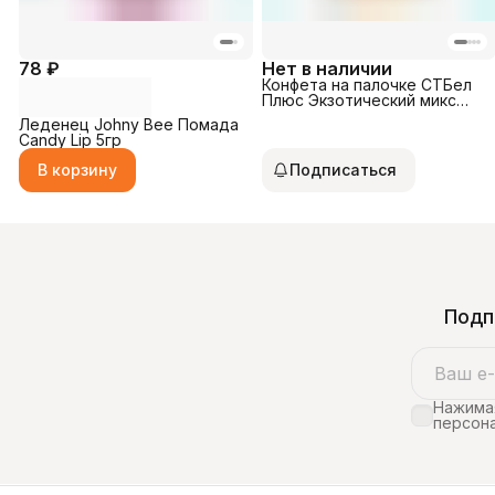
78 ₽
Нет в наличии
Конфета на палочке СТБел
Плюс Экзотический микс
25гр
Леденец Johny Bee Помада
Candy Lip 5гр
В корзину
Подписаться
Подп
Нажимая
персона