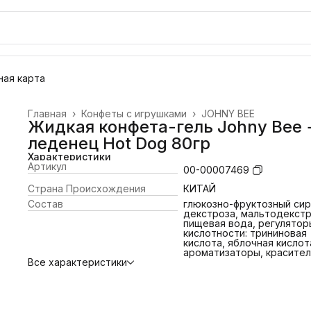
ая карта
Главная
›
Конфеты с игрушками
›
JOHNY BEE
Жидкая конфета-гель Johny Bee 
леденец Hot Dog 80гр
Характеристики
Артикул
00-00007469
Страна Происхождения
КИТАЙ
Состав
глюкозно-фруктозный сир
декстроза, мальтодекстр
пищевая вода, регулятор
кислотности: трининовая
кислота, яблочная кислот
ароматизаторы, красител
Все характеристики