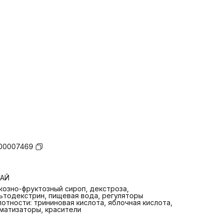
00007469
ТАЙ
козно-фруктозный сироп, декстроза,
ьтодекстрин, пищевая вода, регуляторы
лотности: трининовая кислота, яблочная кислота,
матизаторы, красители