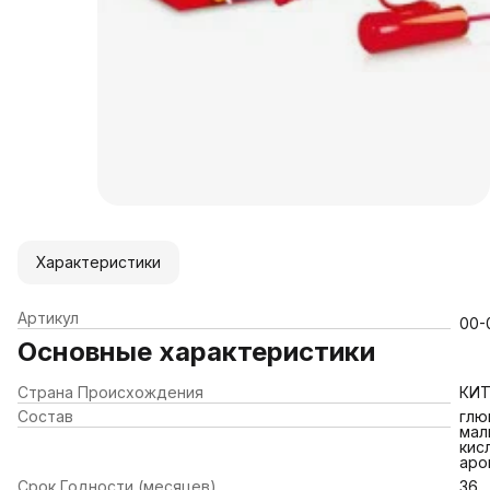
Характеристики
Артикул
00-
Основные характеристики
Страна Происхождения
КИ
Состав
глю
мал
кис
аро
Срок Годности (месяцев)
36