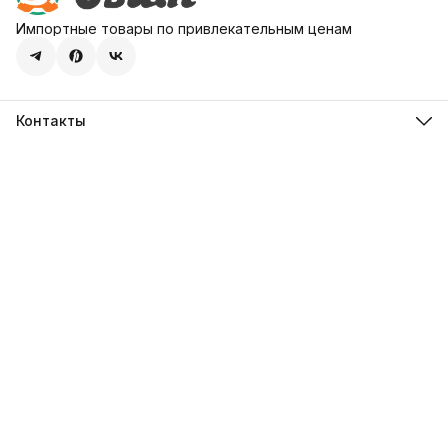
Импортные товары по привлекательным ценам
Контакты
Адрес
107113, город Москва, ул. Шумкина, д. 20, стр. 1
Телефон
8 (800) 600-68-39
Режим работы
Пн-Пт 09:00 - 18:00
Эл. почта
hello@sweetstore24.ru