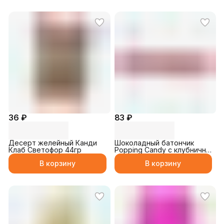
36 ₽
83 ₽
Десерт желейный Канди
Шоколадный батончик
Клаб Светофор 44гр
Popping Candy с клубничн.
начинкой и цветным драже
В корзину
В корзину
35гр