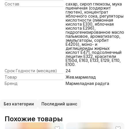
Состав
сахар, сироп глюкозы, мука
пшеничная (содержит
глютен), концентрат
яблочного сока, регуляторы
кислотности (лимонная
кислота Е330, яблочная
кислота Е296),
гидрогенизированное масло
пальмовое, ароматизатор,
эмульгаторы, сорбит
Е420(i), моно- и
диглицериды жирных
кислот Е471, подсолнечный
лецитин Е322, красители
Е150d, Е163, Е133, Е129, Е110,
Е100.
Срок Годности (месяцев)
24
Товар
Жев.мармелад
Бренд
Мармеладная радуга
Без категории
Последний шанс
Похожие товары