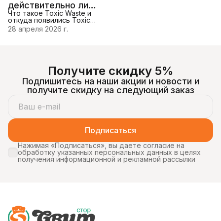
действительно ли
несколькостепеней
жгучести: 0–100 ЕШС —
это самые кислые
Что такое Toxic Waste и
откуда появились Toxic
конфеты в мире?
Waste — яркие конфеты в
28 апреля 2026 г.
узнаваемой «токсичной»
упаковке, которые
завоевалипопулярность по
всему миру. Изначально
произведённые в США, они
Получите скидку 5%
быстро попали в
рейтингисамых
Подпишитесь на наши акции и новости и
экстремальных сладостей.
Главная «фишка» — резкий
получите скидку на следующий заказ
кислый вкус, который
буквальнозаставляет
морщиться с первого
укуса. Откуда берётся
кислота — состав и химия
Подписаться
Кислый вкус Toxic Waste
Нажимая «Подписаться», вы даете согласие на
обработку указанных персональных данных в целях
получения информационной и рекламной рассылки