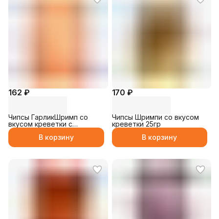
162 ₽
170 ₽
Чипсы ГарликШримп со
Чипсы Шримпи со вкусом
вкусом креветки с
креветки 25гр
чесночным маслом 25гр
В корзину
В корзину