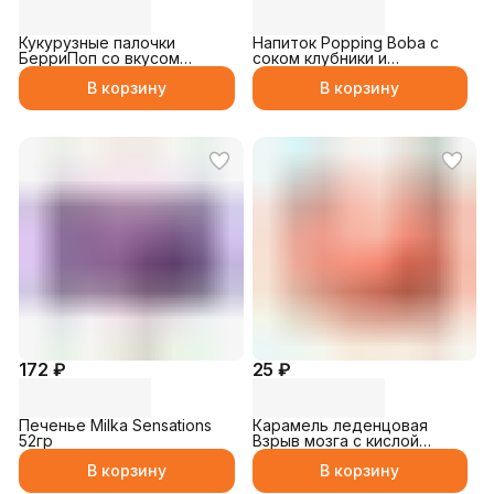
Кукурузные палочки
Напиток Popping Boba с
БерриПоп со вкусом
соком клубники и
клубники 27гр
Шариками 250мл
В корзину
В корзину
172 ₽
25 ₽
Печенье Milka Sensations
Карамель леденцовая
52гр
Взрыв мозга с кислой
пудрой 10гр
В корзину
В корзину