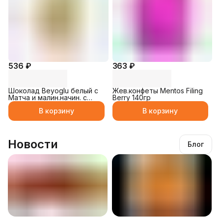
536 ₽
363 ₽
Шоколад Beyoglu белый c
Жев.конфеты Mentos Filing
Матча и малин.начин. с
Berry 140гр
кусочками клубники 95гр
В корзину
В корзину
Новости
Блог