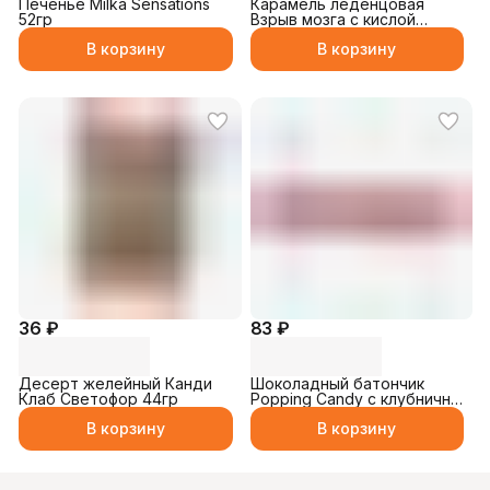
Печенье Milka Sensations
Карамель леденцовая
52гр
Взрыв мозга с кислой
пудрой 10гр
В корзину
В корзину
36 ₽
83 ₽
Десерт желейный Канди
Шоколадный батончик
Клаб Светофор 44гр
Popping Candy с клубничн.
начинкой и цветным драже
В корзину
В корзину
35гр