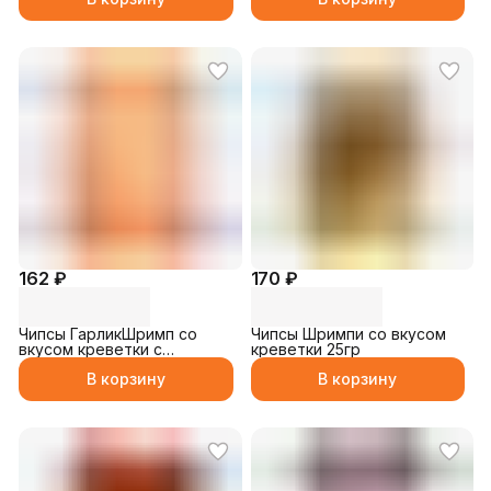
162 ₽
170 ₽
Чипсы ГарликШримп со
Чипсы Шримпи со вкусом
вкусом креветки с
креветки 25гр
чесночным маслом 25гр
В корзину
В корзину