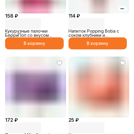
158 ₽
114 ₽
Кукурузные палочки
Напиток Popping Boba с
БерриПоп со вкусом
соком клубники и
клубники 27гр
Шариками 250мл
В корзину
В корзину
172 ₽
25 ₽