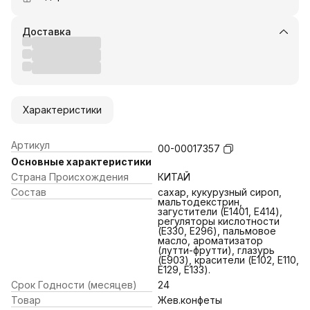
Доставка
Характеристики
Артикул
00-00017357
Основные характеристики
Страна Происхождения
КИТАЙ
Состав
сахар, кукурузный сироп,
мальтодекстрин,
загустители (E1401, E414),
регуляторы кислотности
(E330, E296), пальмовое
масло, ароматизатор
(лутти-фрутти), глазурь
(E903), красители (E102, E110,
E129, E133).
Срок Годности (месяцев)
24
Товар
Жев.конфеты