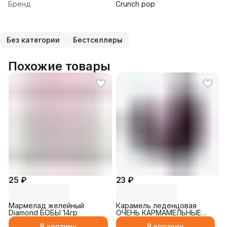
Бренд
Crunch pop
Без категории
Бестселлеры
Похожие товары
25 ₽
23 ₽
Мармелад желейный
Карамель леденцовая
Diamond БОБЫ 14гр
ОЧЕНЬ КАРМАМЕЛЬНЫЕ
ДЕЛА чёрная со вкусом
В корзину
В корзину
колы 10гр