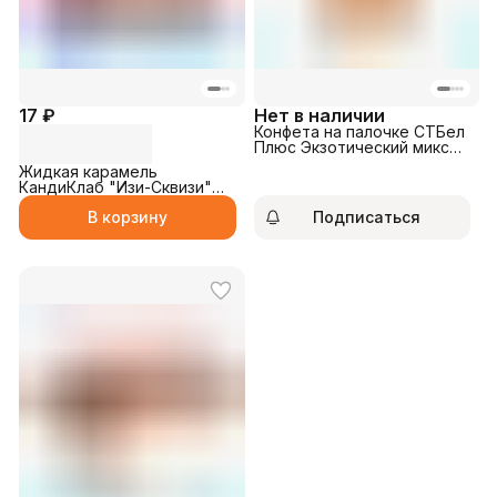
17 ₽
Нет в наличии
Конфета на палочке СТБел
Плюс Экзотический микс
25гр
Жидкая карамель
КандиКлаб "Изи-Сквизи"
20гр
В корзину
Подписаться