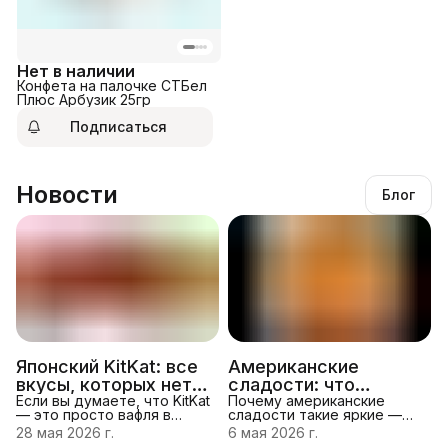
Нет в наличии
Конфета на палочке СТБел
Плюс Арбузик 25гр
Подписаться
Новости
Блог
Японский KitKat: все
Американские
вкусы, которых нет в
сладости: что
обычных магазинах
Если вы думаете, что KitKat
обязательно
Почему американские
— это просто вафля в
сладости такие яркие —
попробовать в 2026
шоколаде, японский KitKat
история вкусов
28 мая 2026 г.
6 мая 2026 г.
году
перевернёт это
Американские конфеты и