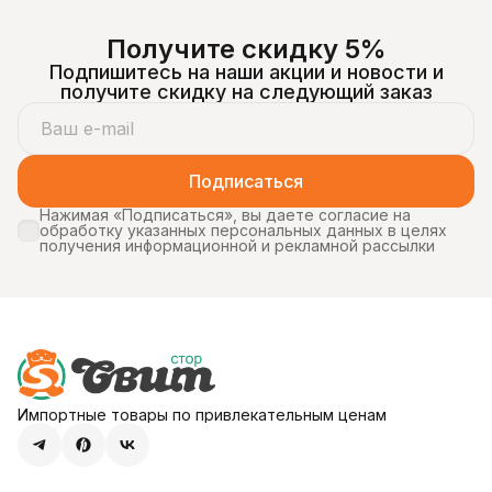
всему миру. Изначально
произведённые в США, они
Получите скидку 5%
быстро попали в
рейтингисамых
Подпишитесь на наши акции и новости и
экстремальных сладостей.
Главная «фишка» — резкий
получите скидку на следующий заказ
кислый вкус, который
буквальнозаставляет
морщиться с первого
укуса. Откуда берётся
кислота — состав и химия
Подписаться
Кислый вкус Toxic Waste
Нажимая «Подписаться», вы даете согласие на
обработку указанных персональных данных в целях
получения информационной и рекламной рассылки
Импортные товары по привлекательным ценам