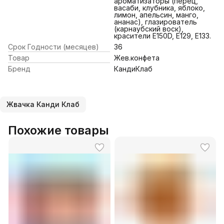
ароматизаторы (перец,
васаби, клубника, яблоко,
лимон, апельсин, манго,
ананас), глазирователь
(карнаубский воск),
красители Е150D, Е129, Е133.
Срок Годности (месяцев)
36
Товар
Жев.конфета
Бренд
КандиКлаб
Жвачка Канди Клаб
Похожие товары