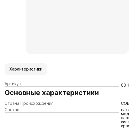
Характеристики
Артикул
00-
Основные характеристики
Страна Происхождения
СО
Состав
сах
мод
пал
кис
кра