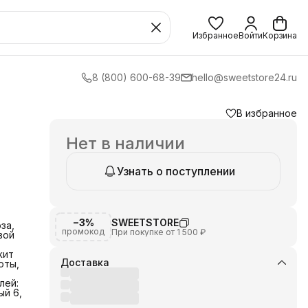
Избранное
Войти
Корзина
8 (800) 600-68-39
hello@sweetstore24.ru
В избранное
Нет в наличии
Узнать о поступлении
−3%
SWEETSTORE
за,
промокод
При покупке от 1 500 ₽
вой
жит
Доставка
оты,
лей:
ый 6,