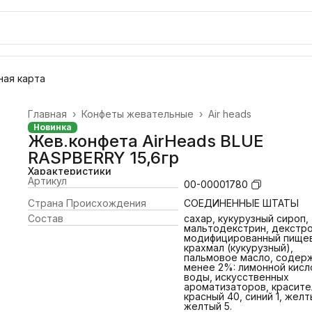
ая карта
Главная
›
Конфеты жевательные
›
Air heads
Новинка
Жев.конфета AirHeads BLUE
RASPBERRY 15,6гр
Характеристики
Артикул
00-00001780
Страна Происхождения
СОЕДИНЕННЫЕ ШТАТЫ
Состав
сахар, кукурузный сироп,
мальтодекстрин, декстро
модифицированный пище
крахмал (кукурузный),
пальмовое масло, содер
менее 2%: лимонной кисл
воды, искусственных
ароматизаторов, красите
красный 40, синий 1, желт
желтый 5.