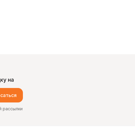
ку на
саться
й рассылки