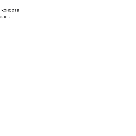
.конфета
Heads