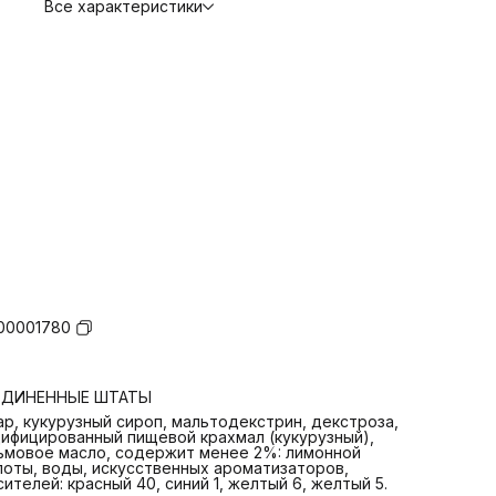
Все характеристики
00001780
ЕДИНЕННЫЕ ШТАТЫ
ар, кукурузный сироп, мальтодекстрин, декстроза,
ифицированный пищевой крахмал (кукурузный),
ьмовое масло, содержит менее 2%: лимонной
лоты, воды, искусственных ароматизаторов,
сителей: красный 40, синий 1, желтый 6, желтый 5.