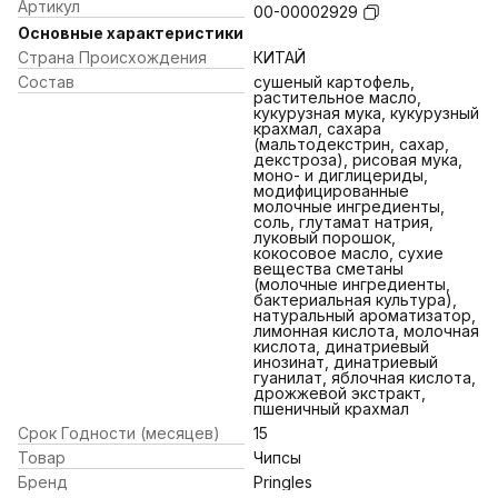
Артикул
00-00002929
Основные характеристики
Страна Происхождения
КИТАЙ
Состав
сушеный картофель,
растительное масло,
кукурузная мука, кукурузный
крахмал, сахара
(мальтодекстрин, сахар,
декстроза), рисовая мука,
моно- и диглицериды,
модифицированные
молочные ингредиенты,
соль, глутамат натрия,
луковый порошок,
кокосовое масло, сухие
вещества сметаны
(молочные ингредиенты,
бактериальная культура),
натуральный ароматизатор,
лимонная кислота, молочная
кислота, динатриевый
инозинат, динатриевый
гуанилат, яблочная кислота,
дрожжевой экстракт,
пшеничный крахмал
Срок Годности (месяцев)
15
Товар
Чипсы
Бренд
Pringles