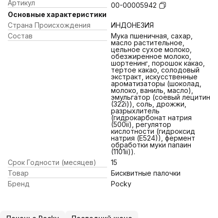
Артикул
00-00005942
Основные характеристики
Страна Происхождения
ИНДОНЕЗИЯ
Состав
Мука пшеничная, сахар,
масло растительное,
цельное сухое молоко,
обезжиренное молоко,
шортенинг, порошок какао,
тертое какао, солодовый
экстракт, искусственные
ароматизаторы (шоколад,
молоко, ваниль, масло),
эмульгатор (соевый лецитин
(322i)), соль, дрожжи,
разрыхлитель
(гидрокарбонат натрия
(500ii), регулятор
кислотности (гидроксид
натрия (Е524)), фермент
обработки муки папаин
(1101ii)).
Срок Годности (месяцев)
15
Товар
Бисквитные палочки
Бренд
Pocky