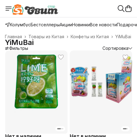
Колумбус
Бестселлеры
Акции
Новинки
Все новости
Подарочн
Главная
›
Товары из Китая
›
Конфеты из Китая
›
YiMuBai
YiMuBai
Фильтры
Сортировка
Нет в наличии
Нет в наличии