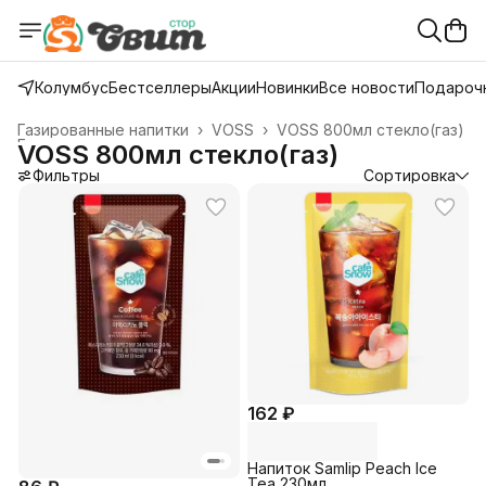
Колумбус
Бестселлеры
Акции
Новинки
Все новости
Подарочн
Газированные напитки
›
VOSS
›
VOSS 800мл стекло(газ)
Главная
›
VOSS 800мл стекло(газ)
Фильтры
Сортировка
162 ₽
Напиток Samlip Peach Ice
Tea 230мл