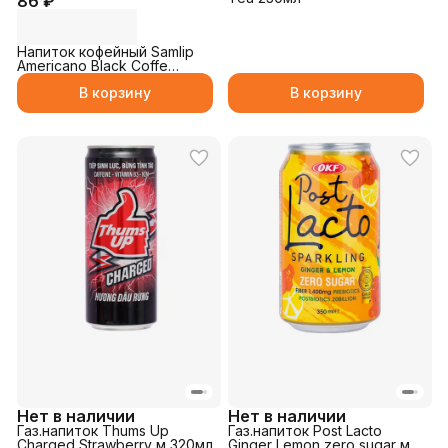
86 ₽
Напиток кофейный Samlip
Americano Black Coffe
230мл
В корзину
В корзину
Нет в наличии
Нет в наличии
Газ.напиток Thums Up
Газ.напиток Post Lacto
Charged Strawberry м 320мл
Ginger Lemon zero sugar м