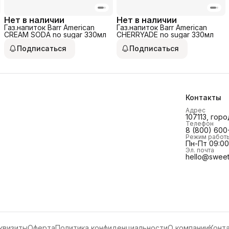
Нет в наличии
Нет в наличии
Газ.напиток Barr American
Газ.напиток Barr American
CREAM SODA no sugar 330мл
CHERRYADE no sugar 330мл
Подписаться
Подписаться
Контакты
Адрес
107113, горо
Телефон
8 (800) 600
Режим работ
Пн-Пт 09:00 
Эл. почта
hello@sweet
квизиты
Оферта
Политика конфиденциальности
О компании
Конт