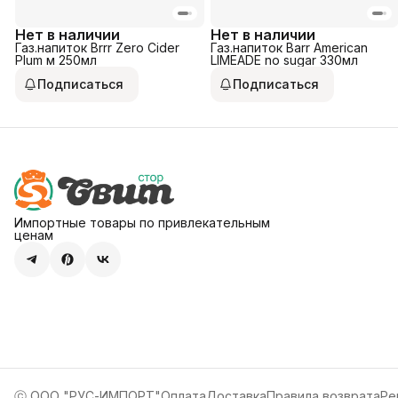
Нет в наличии
Нет в наличии
Газ.напиток Brrr Zero Cider
Газ.напиток Barr American
Plum м 250мл
LIMEADE no sugar 330мл
Подписаться
Подписаться
Импортные товары по привлекательным
ценам
ⓒ ООО "РУС-ИМПОРТ"
Оплата
Доставка
Правила возврата
Ре