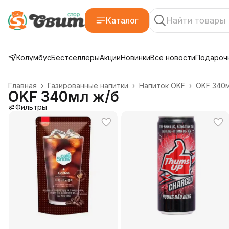
Каталог
Колумбус
Бестселлеры
Акции
Новинки
Все новости
Подарочн
Главная
›
Газированные напитки
›
Напиток OKF
›
OKF 340м
OKF 340мл ж/б
Фильтры