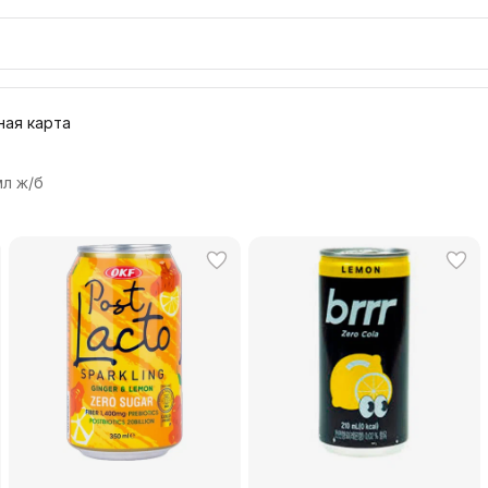
ая карта
л ж/б