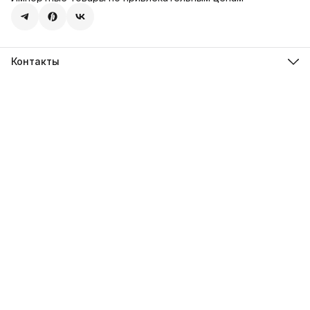
Контакты
Адрес
107113, город Москва, ул. Шумкина, д. 20, стр. 1
Телефон
8 (800) 600-68-39
Режим работы
Пн-Пт 09:00 - 18:00
Эл. почта
hello@sweetstore24.ru