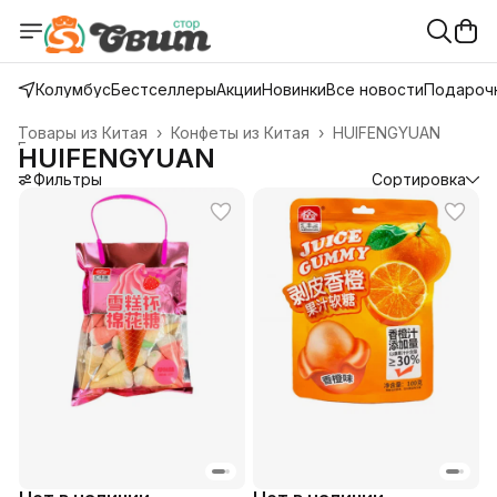
Колумбус
Бестселлеры
Акции
Новинки
Все новости
Подарочн
Товары из Китая
›
Конфеты из Китая
›
HUIFENGYUAN
Главная
›
HUIFENGYUAN
Фильтры
Сортировка