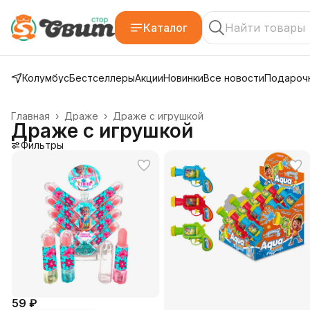
Каталог
Колумбус
Бестселлеры
Акции
Новинки
Все новости
Подарочн
Главная
›
Драже
›
Драже с игрушкой
Драже с игрушкой
Фильтры
59 ₽