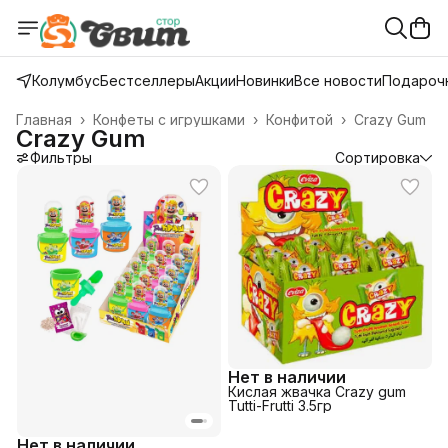
Колумбус
Бестселлеры
Акции
Новинки
Все новости
Подарочн
Главная
›
Конфеты с игрушками
›
Конфитой
›
Crazy Gum
Crazy Gum
Фильтры
Сортировка
Нет в наличии
Кислая жвачка Crazy gum
Tutti-Frutti 3.5гр
Нет в наличии